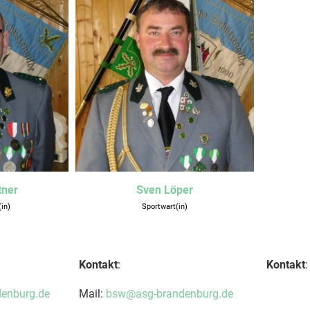
tner
Sven Löper
in)
Sportwart(in)
Kontakt
:
Kontakt
:
enburg.de
Mail:
bsw@asg-brandenburg.de