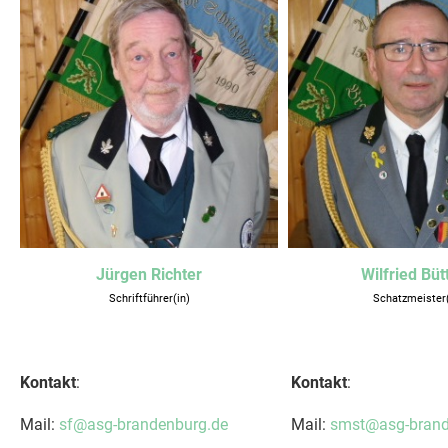
Jürgen Richter
Wilfried Büt
Schriftführer(in)
Schatzmeister(
Kontakt
:
Kontakt
:
Mail:
sf@asg-brandenburg.de
Mail:
smst@asg-brand